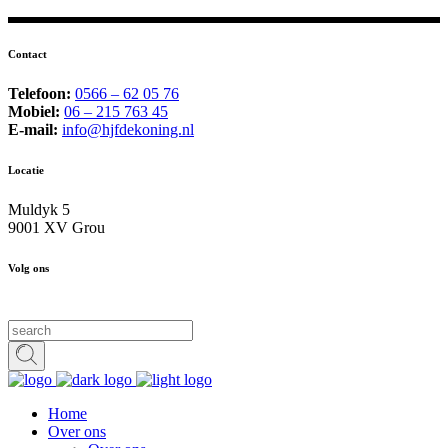
Contact
Telefoon:
0566 – 62 05 76
Mobiel:
06 – 215 763 45
E-mail:
info@hjfdekoning.nl
Locatie
Muldyk 5
9001 XV Grou
Volg ons
Home
Over ons