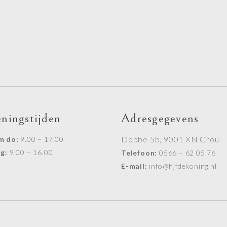
ningstijden
Adresgegevens
Dobbe 5b, 9001 XN Grou
m do:
9.00 – 17.00
ag:
9.00 – 16.00
Telefoon:
0566 – 62 05 76
E-mail:
info@hjfdekoning.nl